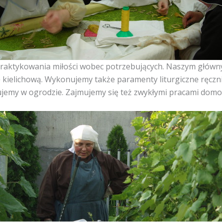
raktykowania miłości wobec potrzebujących. Naszym głównym 
ę kielichową. Wykonujemy także paramenty liturgiczne ręcz
jemy w ogrodzie. Zajmujemy się też zwykłymi pracami dom