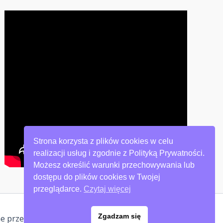
Strona korzysta z plików cookies w celu
realizacji usług i zgodnie z Polityką Prywatności.
Możesz określić warunki przechowywania lub
dostępu do plików cookies w Twojej
przeglądarce.
Czytaj więcej
Zgadzam się
ne przez
Motyw Astra WordPress