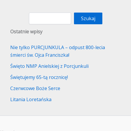
S
z
u
Szukaj
k
a
Ostatnie wpisy
j
Nie tylko PURCJUNKULA – odpust 800-lecia
śmierci św. Ojca Franciszka!
Święto NMP Anielskiej z Porcjunkuli
Świętujemy 65-tą rocznicę!
Czerwcowe Boże Serce
Litania Loretańska