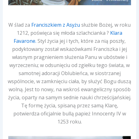
W ślad za
Franciszkiem z Asyżu
służbie Bożej, w roku
1212, poświęca się młoda szlachcianka ?
Klara
Favarone.
Styl życia jej i tych, które za nią poszły,
podyktowany został wskazówkami Franciszka i jej
własnym pragnieniem służenia Panu w ubóstwie i
wyrzeczeniu; w odsunięciu od zgiełku tego świata, w
samotnej adoracji Oblubieńca, w siostrzanej
wspólnocie, w zamknięciu ciała, by służyć Bogu duszą
wolną. Jest to nowy, na wskroś ewangeliczny sposób
życia, oparty na samym sednie nauki chrześcijańskiej.
Tę formę życia, spisaną przez samą Klarę,
potwierdza oficjalnie bullą papież Innocenty IV w
1253 roku.