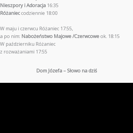
Nieszpory i Adoracja
16:35
Różaniec
codziennie 18:00
W maju i czerwcu Różaniec 17:55,
a po nim:
Nabożeństwo Majowe /Czerwcowe
ok. 18:15
W październiku Różaniec
z rozważaniami 17:55
Dom Józefa – Słowo na dziś