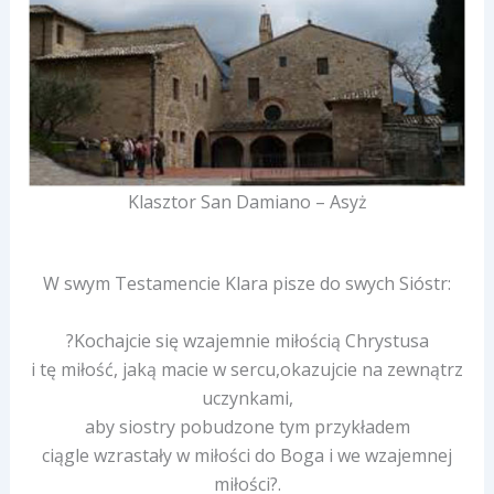
Klasztor San Damiano – Asyż
W swym Testamencie Klara pisze do swych Sióstr:
?Kochajcie się wzajemnie miłością Chrystusa
i tę miłość, jaką macie w sercu,okazujcie na zewnątrz
uczynkami,
aby siostry pobudzone tym przykładem
ciągle wzrastały w miłości do Boga i we wzajemnej
miłości?.