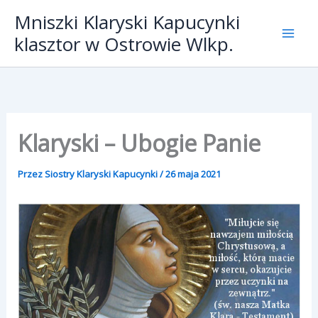
Przejdź
Mniszki Klaryski Kapucynki
do
klasztor w Ostrowie Wlkp.
treści
Klaryski – Ubogie Panie
Przez
Siostry Klaryski Kapucynki
/
26 maja 2021